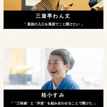
三遊亭わん丈
「 落語の入口を落語でこじ開けたい 」
桂小すみ
「 "三味線" と "洋楽" を組み合わせることで開けた 」