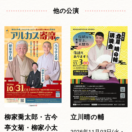
他の公演
柳家喬太郎・古今
立川晴の輔
亭文菊・柳家小太
2026年11月03日(火・