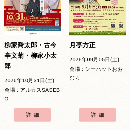
柳家喬太郎・古今
月亭方正
亭文菊・柳家小太
2026年09月05日(土)
郎
会場 : シーハットおお
むら
2026年10月31日(土)
会場 : アルカスSASEB
O
詳細
詳細