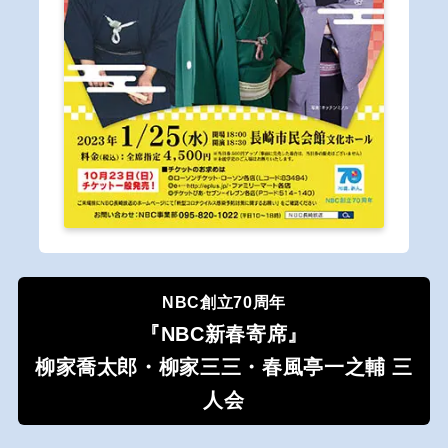
NBC創立70周年
『NBC新春寄席』
柳家喬太郎・柳家三三・春風亭一之輔 三
人会