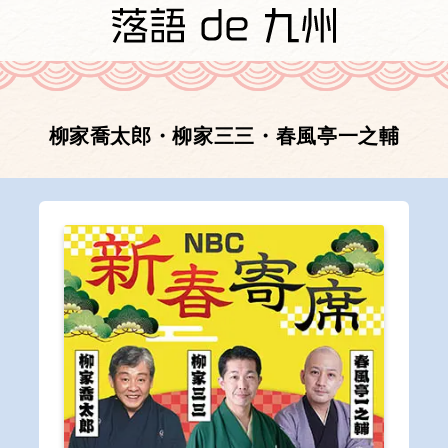
柳家喬太郎・柳家三三・春風亭一之輔