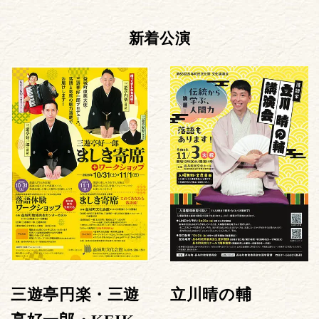
新着公演
三遊亭円楽・三遊
立川晴の輔