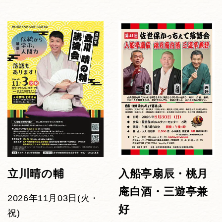
立川晴の輔
入船亭扇辰・桃月
庵白酒・三遊亭兼
2026年11月03日(火・
好
祝)