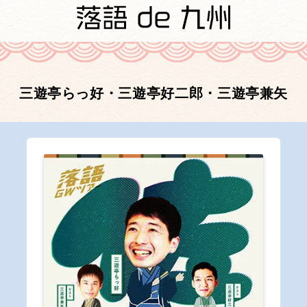
三遊亭らっ好・三遊亭好二郎・三遊亭兼矢