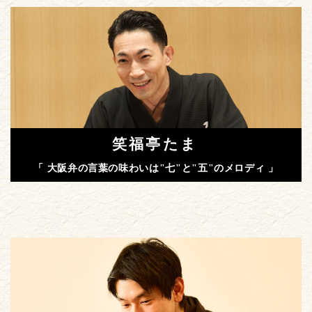
笑福亭たま
「 大阪弁の言葉の味わいは"七"と"五"のメロディ 」