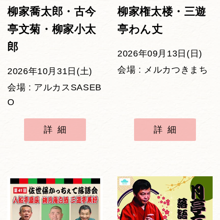
柳家喬太郎・古今
柳家権太楼・三遊
亭文菊・柳家小太
亭わん丈
郎
2026年09月13日(日)
会場 : メルカつきまち
2026年10月31日(土)
会場 : アルカスSASEB
O
詳細
詳細