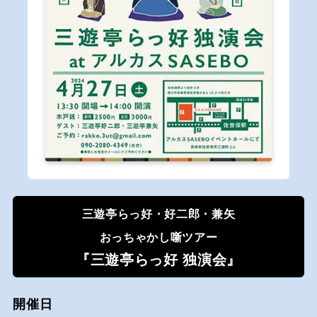
三遊亭らっ好・好二郎・兼矢
おっちゃかし噺ツアー
『三遊亭らっ好 独演会』
開催日