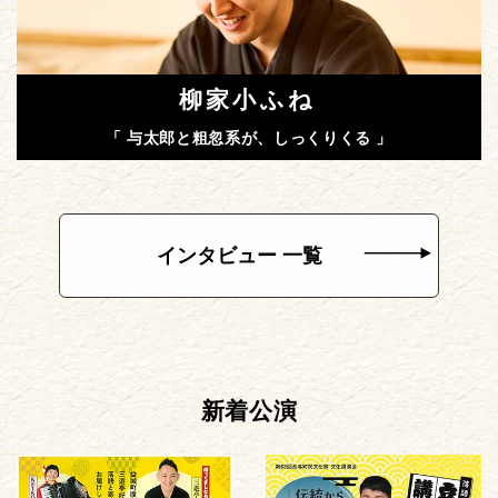
柳家小ふね
「 与太郎と粗忽系が、しっくりくる 」
インタビュー 一覧
新着公演