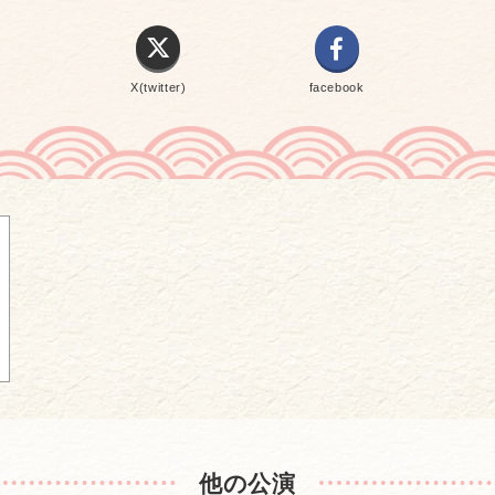
X(twitter)
facebook
他の公演