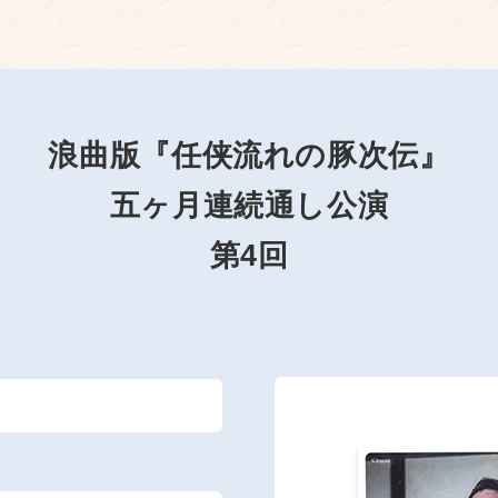
浪曲版『任侠流れの豚次伝』
五ヶ月連続通し公演
第4回