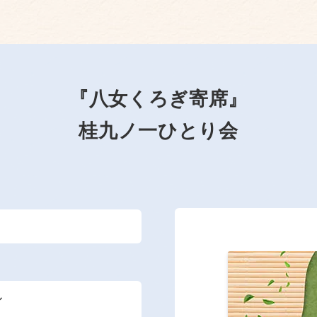
『八女くろぎ寄席』
桂九ノ一ひとり会
ル