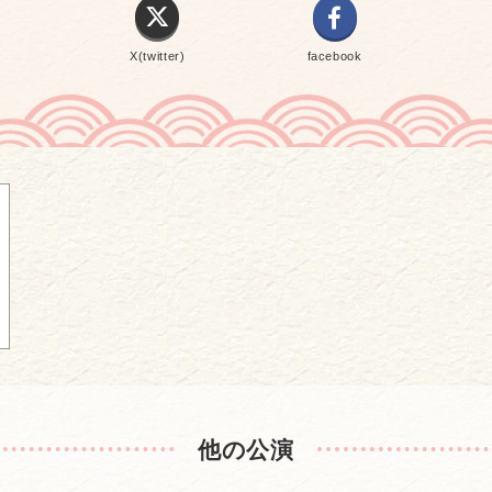
X(twitter)
facebook
他の公演